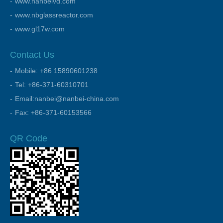
www.nanbeivd.com
www.nbglassreactor.com
www.gl17w.com
Contact Us
Mobile: +86 15890601238
Tel: +86-371-60310701
Email:nanbei@nanbei-china.com
Fax: +86-371-60153566
QR Code